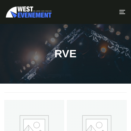
To
RVE