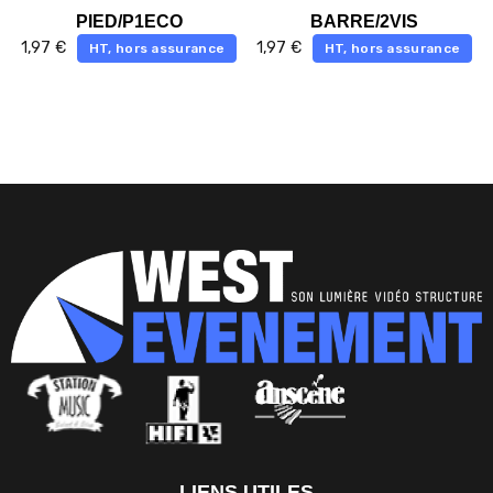
PIED/P1ECO
BARRE/2VIS
1,97
€
1,97
€
HT, hors assurance
HT, hors assurance
LIENS UTILES