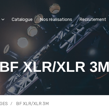
Catalogue
Nos réalisations
Recrutement
BF XLR/XLR 3
GES
BF XLR/XLR 3M