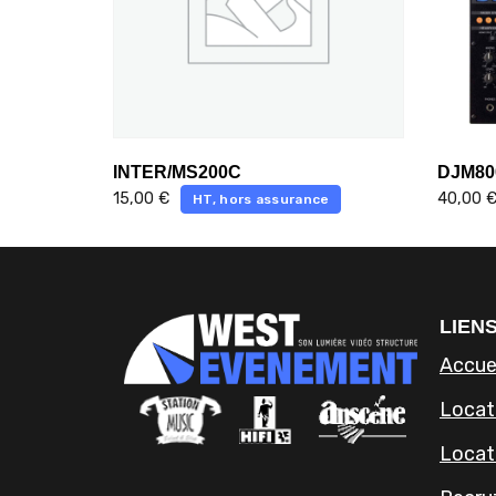
INTER/MS200C
DJM80
15,00
€
40,00
HT, hors assurance
LIENS
Accue
Locati
Locat