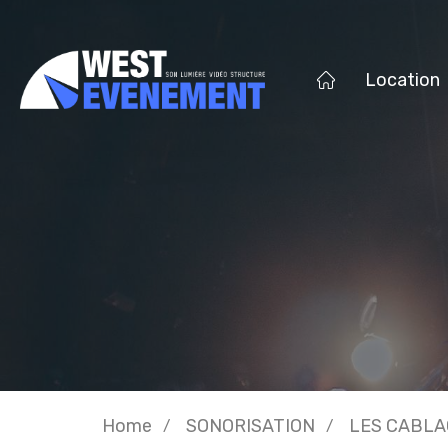
Location
Home
SONORISATION
LES CABLA