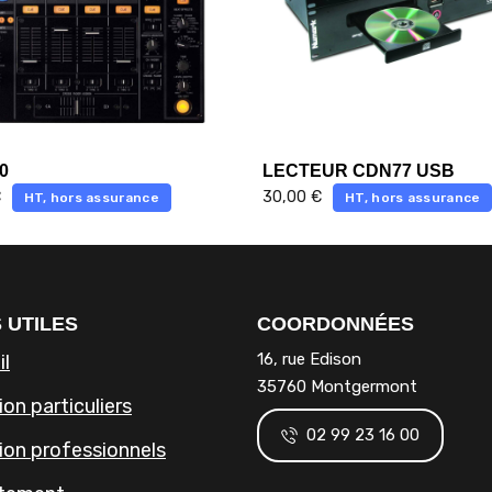
0
LECTEUR CDN77 USB
€
30,00
€
HT, hors assurance
HT, hors assurance
 UTILES
COORDONNÉES
16, rue Edison
il
35760 Montgermont
on particuliers
02 99 23 16 00
ion professionnels