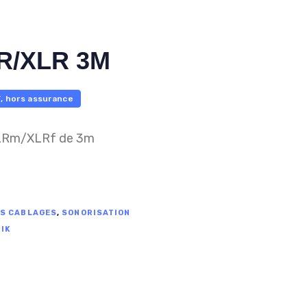
R/XLR 3M
, hors assurance
LRm/XLRf de 3m
ES CABLAGES
,
SONORISATION
IK