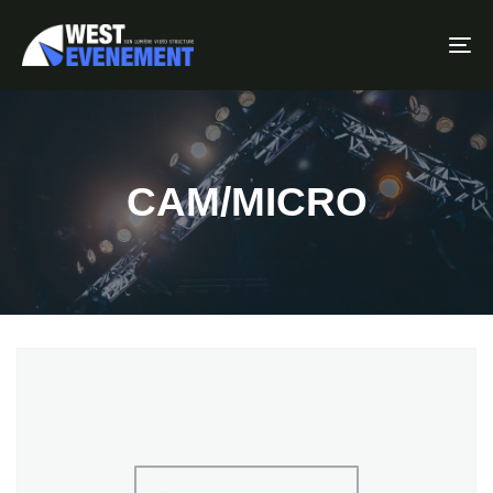
To
CAM/MICRO