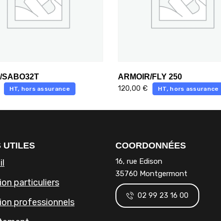
/SABO32T
ARMOIR/FLY 250
120,00
€
HT, hors assurance
HT, hors assurance
 UTILES
COORDONNÉES
16, rue Edison
il
35760 Montgermont
on particuliers
02 99 23 16 00
ion professionnels