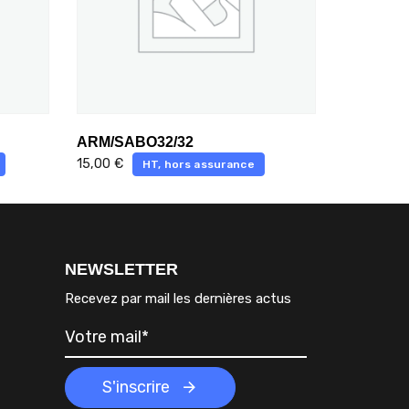
ARM/SABO32/32
15,00
€
HT, hors assurance
NEWSLETTER
Recevez par mail les dernières actus
S'inscrire