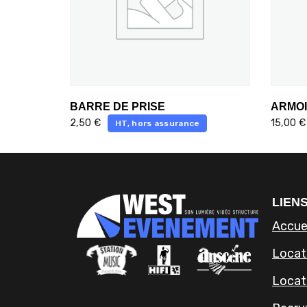
BARRE DE PRISE
ARMOI
2,50
€
15,00
€
HT, hors assurance
LIENS
Accue
Locati
Locat