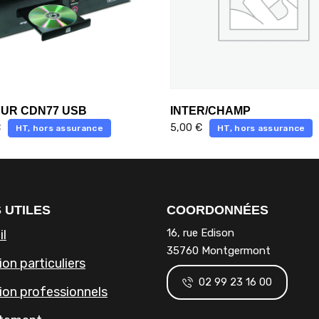
UR CDN77 USB
INTER/CHAMP
€
5,00
€
HT, hors assurance
HT, hors assurance
 UTILES
COORDONNÉES
16, rue Edison
il
35760 Montgermont
on particuliers
02 99 23 16 00
ion professionnels