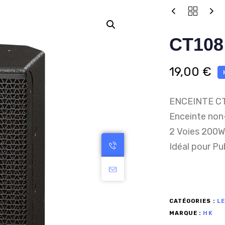
CT108
19,00
€
ENCEINTE C
Enceinte non-
2 Voies 200W
Idéal pour Pu
CATÉGORIES :
LE
MARQUE :
HK