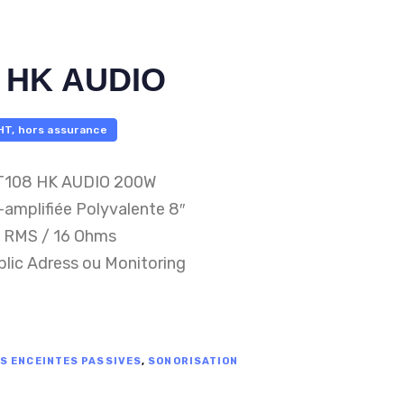
 HK AUDIO
HT, hors assurance
T108 HK AUDIO 200W
amplifiée Polyvalente 8″
 RMS / 16 Ohms
blic Adress ou Monitoring
S ENCEINTES PASSIVES
,
SONORISATION