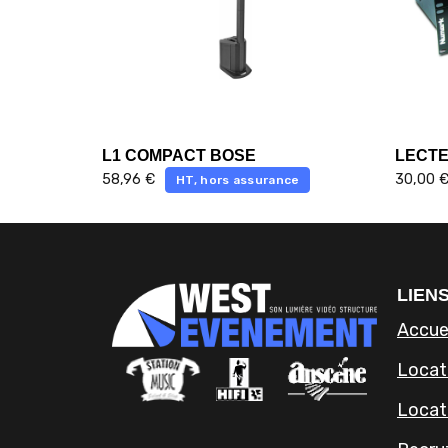
L1 COMPACT BOSE
LECTE
58,96
€
30,00
HT, hors assurance
LIENS
Accue
Locati
Locat