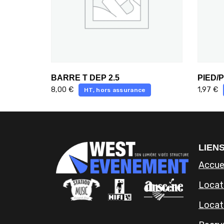
BARRE T DEP 2.5
PIED/
8,00
€
1,97
€
HT, hors assurance
LIENS
Accue
Locati
Locat