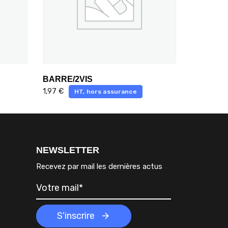
BARRE/2VIS
1,97
€
HT, hors assurance
NEWSLETTER
Recevez par mail les dernières actus
S'inscrire