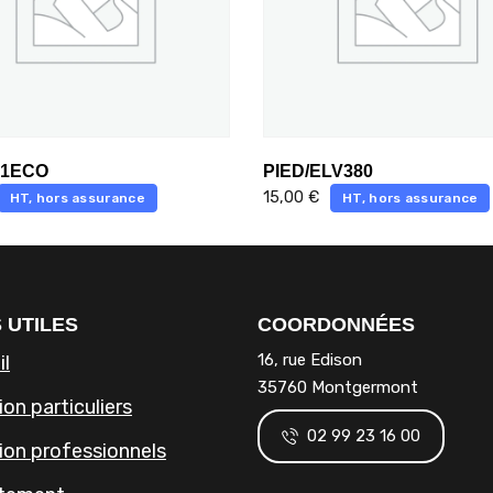
P1ECO
PIED/ELV380
15,00
€
HT, hors assurance
HT, hors assurance
 UTILES
COORDONNÉES
16, rue Edison
il
35760 Montgermont
on particuliers
02 99 23 16 00
ion professionnels