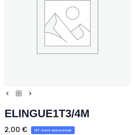
ELINGUE1T3/4M
2,00
€
HT, hors assurance