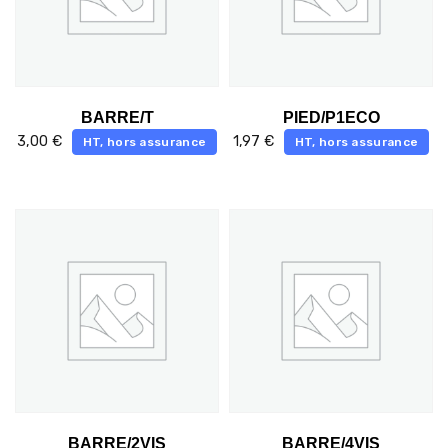
BARRE/T
PIED/P1ECO
3,00
€
1,97
€
HT, hors assurance
HT, hors assurance
BARRE/2VIS
BARRE/4VIS