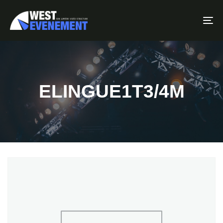
To
ELINGUE1T3/4M