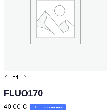
FLUO170
40,00
€
HT, hors assurance