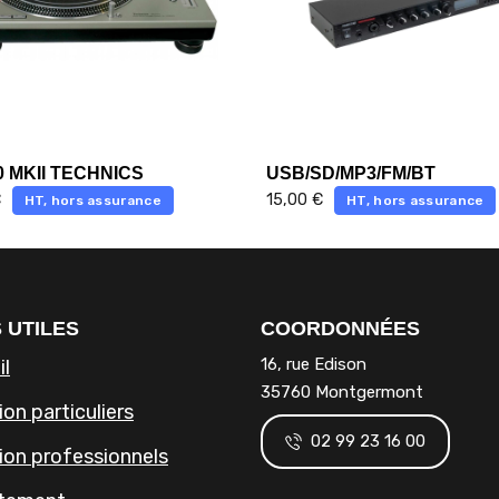
0 MKII TECHNICS
USB/SD/MP3/FM/BT
€
15,00
€
HT, hors assurance
HT, hors assurance
 UTILES
COORDONNÉES
16, rue Edison
il
35760 Montgermont
on particuliers
02 99 23 16 00
ion professionnels