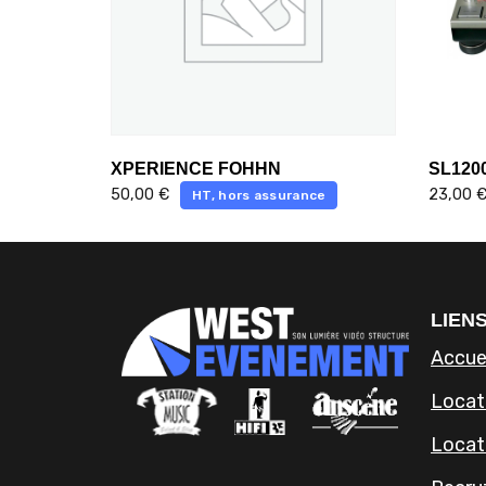
XPERIENCE FOHHN
SL120
50,00
€
23,00
HT, hors assurance
LIENS
Accue
Locati
Locat