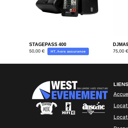
STAGEPASS 400
DJMA
50,00
€
75,00
HT, hors assurance
LIENS
Accue
Locati
Locat