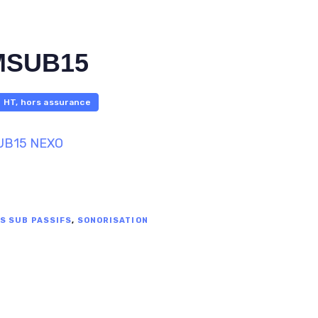
MSUB15
HT, hors assurance
UB15 NEXO
S SUB PASSIFS
,
SONORISATION