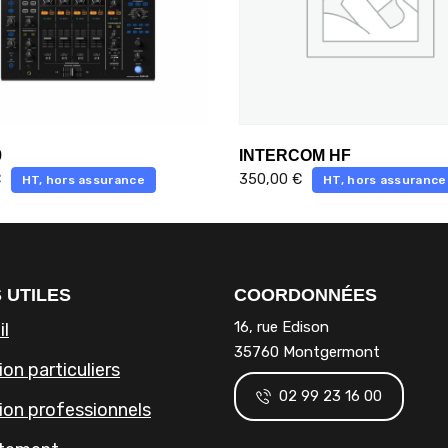
9
INTERCOM HF
€
350,00
€
HT, hors assurance
HT, hors assurance
 UTILES
COORDONNÉES
16, rue Edison
il
35760 Montgermont
on particuliers
02 99 23 16 00
ion professionnels