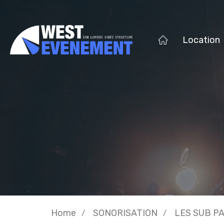
Location
Home
SONORISATION
LES SUB P