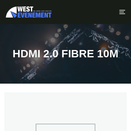
To
HDMI 2.0 FIBRE 10M