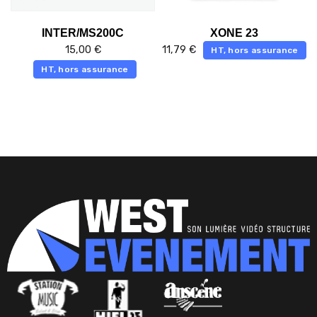
INTER/MS200C
XONE 23
15,00
€
11,79
€
HT, hors assurance
HT, hors assurance