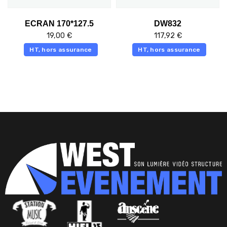
ECRAN 170*127.5
DW832
19,00
€
117,92
€
HT, hors assurance
HT, hors assurance