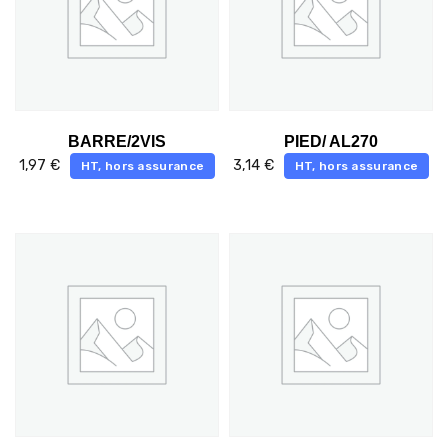
BARRE/2VIS
PIED/ AL270
1,97
€
3,14
€
HT, hors assurance
HT, hors assurance