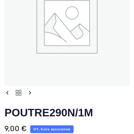
POUTRE290N/1M
9,00
€
HT, hors assurance