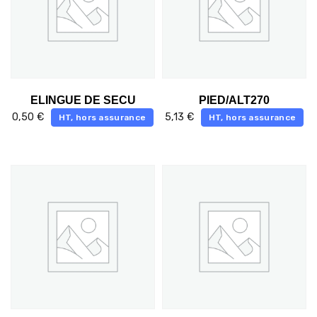
ELINGUE DE SECU
PIED/ALT270
0,50
€
5,13
€
HT, hors assurance
HT, hors assurance