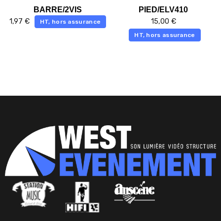
BARRE/2VIS
PIED/ELV410
1,97
€
15,00
€
HT, hors assurance
HT, hors assurance