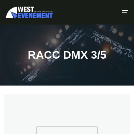
To
RACC DMX 3/5