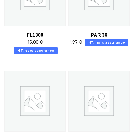
FL1300
PAR 36
15,00
€
1,97
€
HT, hors assurance
HT, hors assurance