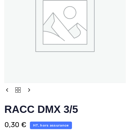
RACC DMX 3/5
0,30
€
HT, hors assurance