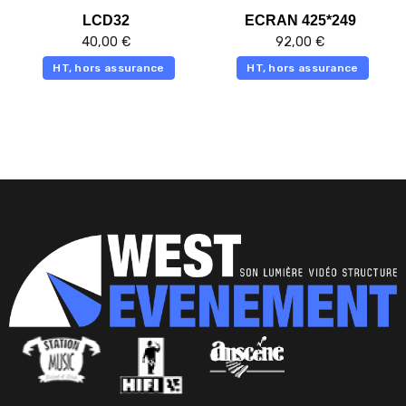
LCD32
ECRAN 425*249
40,00
€
92,00
€
HT, hors assurance
HT, hors assurance