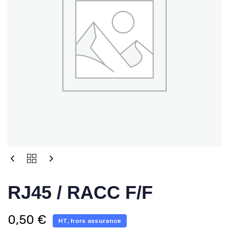
RJ45 / RACC F/F
0,50
€
HT, hors assurance