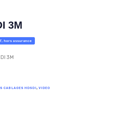
DI 3M
T, hors assurance
DI 3M
S CABLAGES HDSDI
,
VIDEO