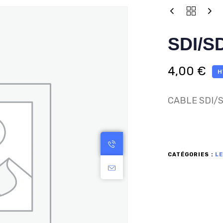
SDI/S
4,00
€
H
CABLE SDI/S
CATÉGORIES :
LE