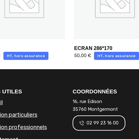
ECRAN 286*170
€
50,00
€
HT, hors assurance
HT, hors assurance
 UTILES
COORDONNÉES
16, rue Edison
il
35760 Montgermont
on particuliers
02 99 23 16 00
ion professionnels