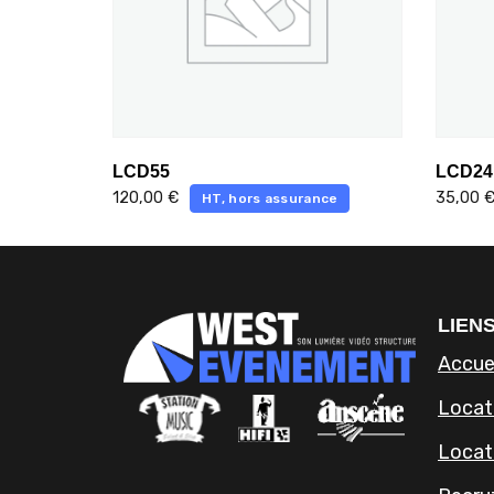
LCD55
LCD24
120,00
€
35,00
HT, hors assurance
LIENS
Accue
Locati
Locat