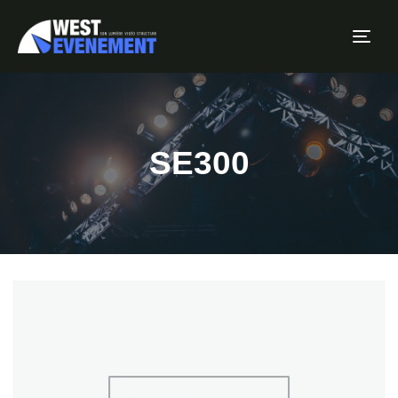
Tog
SE300