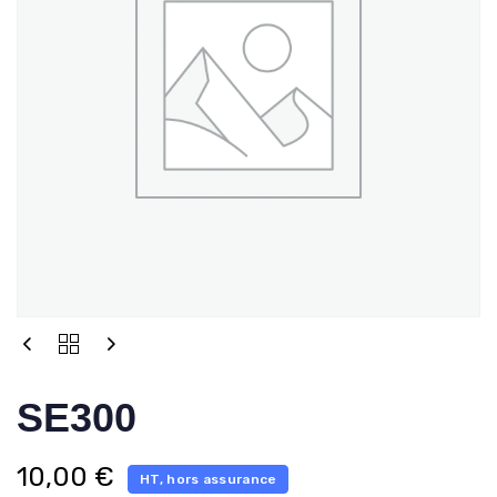
SE300
10,00
€
HT, hors assurance