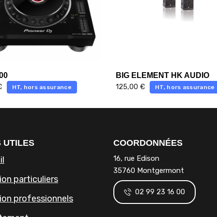
00
BIG ELEMENT HK AUDIO
€
125,00
€
HT, hors assurance
HT, hors assurance
 UTILES
COORDONNÉES
16, rue Edison
il
35760 Montgermont
on particuliers
02 99 23 16 00
ion professionnels