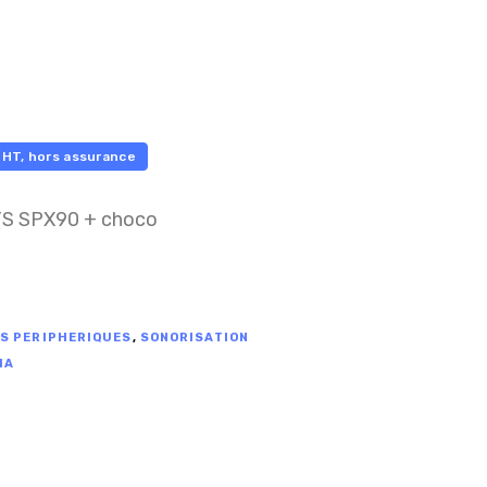
0
HT, hors assurance
S SPX90 + choco
ES PERIPHERIQUES
,
SONORISATION
HA