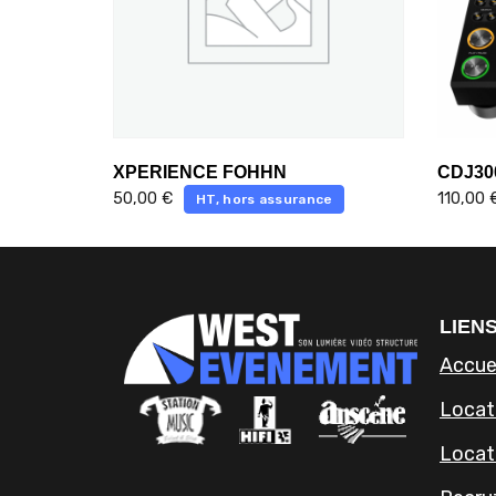
XPERIENCE FOHHN
CDJ30
50,00
€
110,00
HT, hors assurance
LIENS
Accue
Locati
Locat