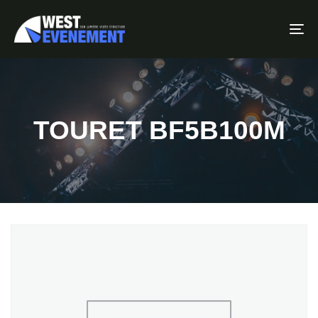
To
TOURET BF5B100M