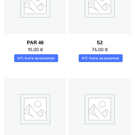
PAR 46
S2
10,00
€
76,00
€
HT, hors assurance
HT, hors assurance