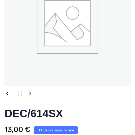
DEC/614SX
13,00
€
HT, hors assurance