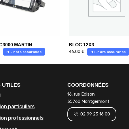
C3000 MARTIN
BLOC 12X3
€
46,00
€
HT, hors assurance
HT, hors assurance
 UTILES
COORDONNÉES
16, rue Edison
il
35760 Montgermont
on particuliers
02 99 23 16 00
ion professionnels