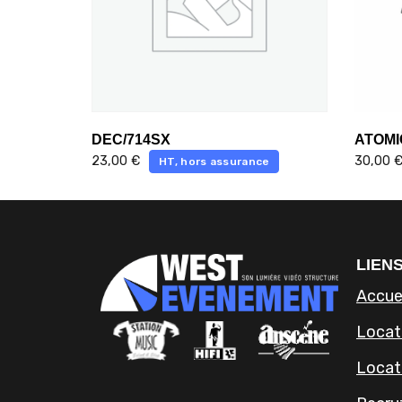
DEC/714SX
ATOMI
23,00
€
30,00
HT, hors assurance
LIENS
Accue
Locati
Locat