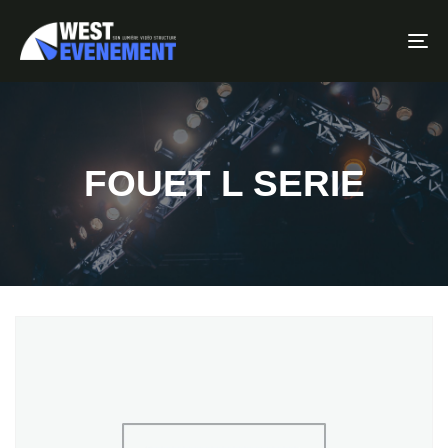
To
FOUET L SERIE