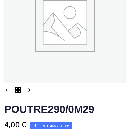
POUTRE290/0M29
4,00
€
HT, hors assurance