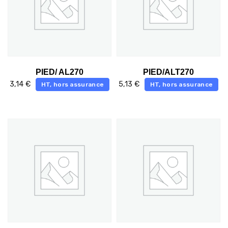
PIED/ AL270
PIED/ALT270
3,14
€
5,13
€
HT, hors assurance
HT, hors assurance