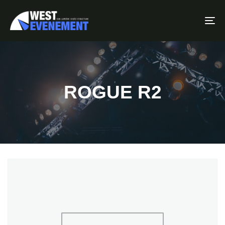
To
ROGUE R2