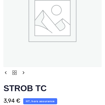
STROB TC
3,94
€
HT, hors assurance