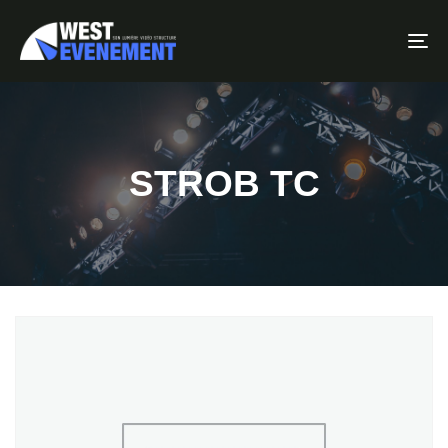
To
STROB TC