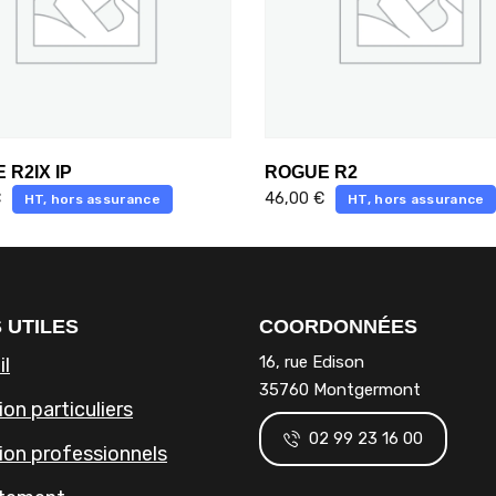
 R2IX IP
ROGUE R2
€
46,00
€
HT, hors assurance
HT, hors assurance
 UTILES
COORDONNÉES
16, rue Edison
il
35760 Montgermont
on particuliers
02 99 23 16 00
ion professionnels