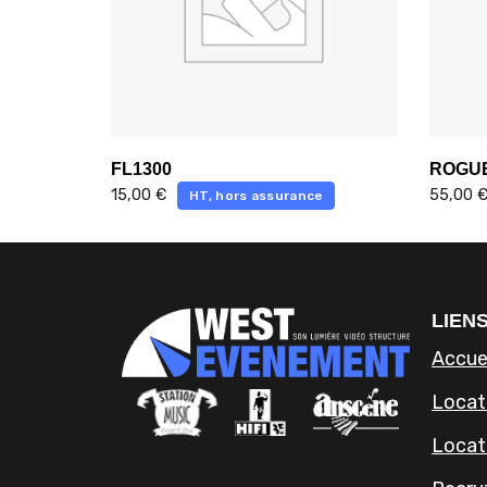
FL1300
ROGUE
15,00
€
55,00
HT, hors assurance
LIENS
Accue
Locati
Locat