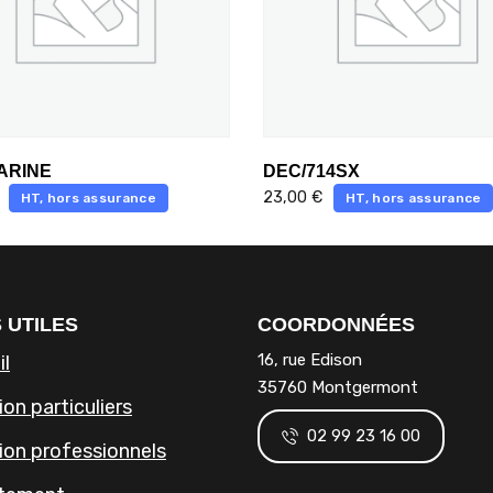
ARINE
DEC/714SX
23,00
€
HT, hors assurance
HT, hors assurance
 UTILES
COORDONNÉES
16, rue Edison
il
35760 Montgermont
on particuliers
02 99 23 16 00
ion professionnels