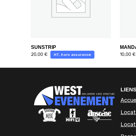
SUNSTRIP
MAND
20,00
€
10,00
€
HT, hors assurance
LIENS
Accue
Locati
Locat