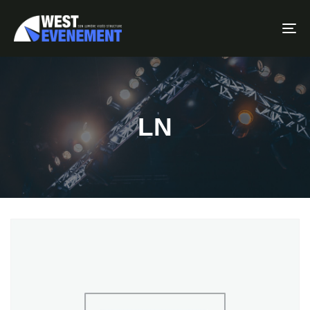
To
LN