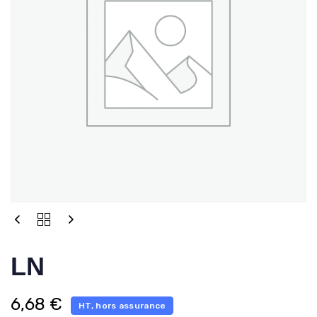
LN
6,68
€
HT, hors assurance